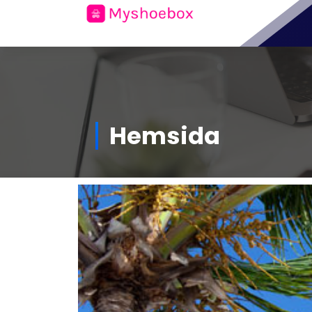
allt om mode och personlig
stil
Hemsida