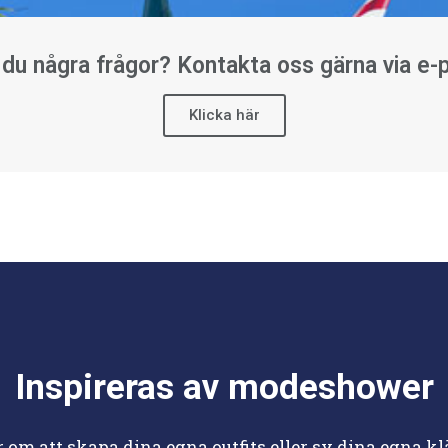
 du några frågor? Kontakta oss gärna via e-p
Klicka här
Inspireras av modeshower
om att skapa dina egna outfits eller sy dina egna klä