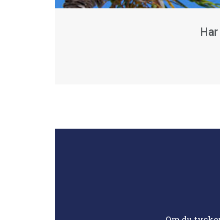
Har
Om du tycker 