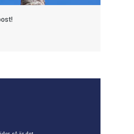
ost!
der, så är det