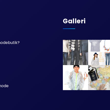
Galleri
 modebutik?
 mode