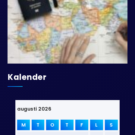
Kalender
augusti 2026
M
T
O
T
F
L
S