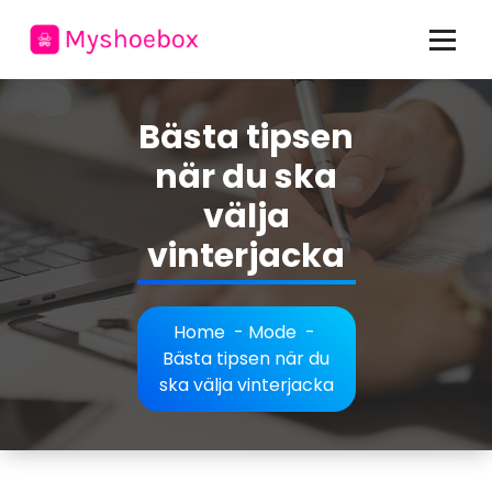
Skip
to
content
allt om mode och personlig stil
Bästa tipsen
när du ska
välja
vinterjacka
Home
-
Mode
-
Bästa tipsen när du
ska välja vinterjacka