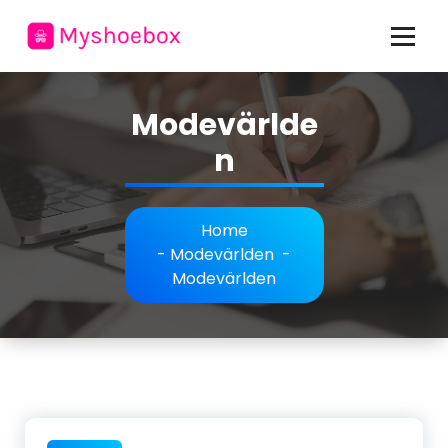
Skip
to
content
allt om mode och personlig stil
Modevärlde
n
Home
-
Modevärlden
-
Modevärlden