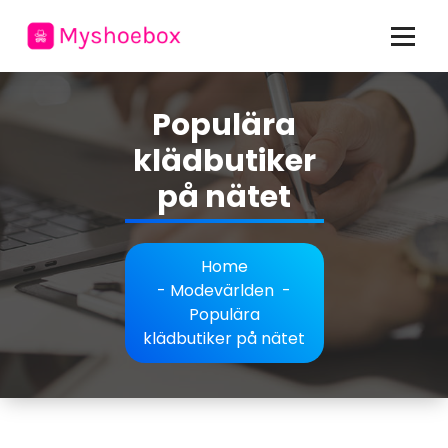
Skip
to
content
allt om mode och personlig stil
Populära
klädbutiker
på nätet
Home
-
Modevärlden
-
Populära
klädbutiker på nätet