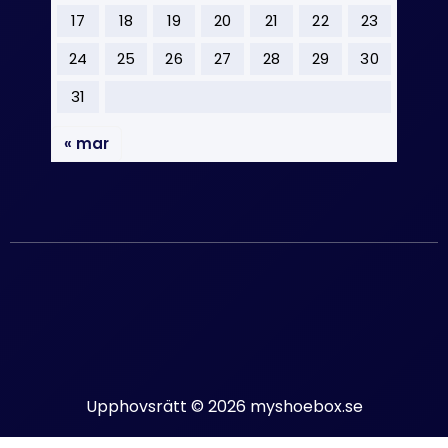
17
18
19
20
21
22
23
24
25
26
27
28
29
30
31
« mar
Upphovsrätt © 2026 myshoebox.se