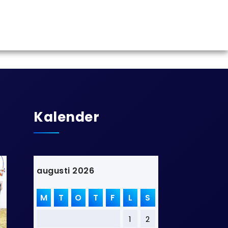
Kalender
augusti 2026
M
T
O
T
F
L
S
1
2