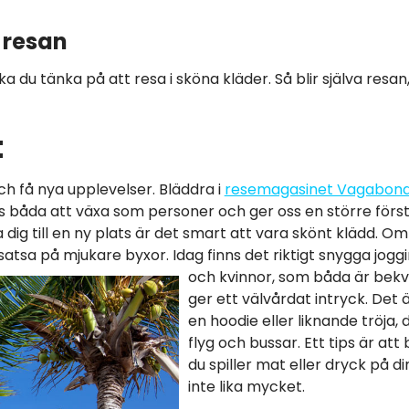
 resan
a du tänka på att resa i sköna kläder. Så blir själva resan
t
och få nya upplevelser. Bläddra i
resemagasinet Vagabon
ss båda att växa som personer och ger oss en större förs
 dig till en ny plats är det smart att vara skönt klädd. O
satsa på mjukare byxor. Idag finns det riktigt snygga jog
och kvinnor, som båda är bek
ger ett välvårdat intryck. Det ä
en hoodie eller liknande tröja, 
flyg och bussar. Ett tips är att
du spiller mat eller dryck på d
inte lika mycket.