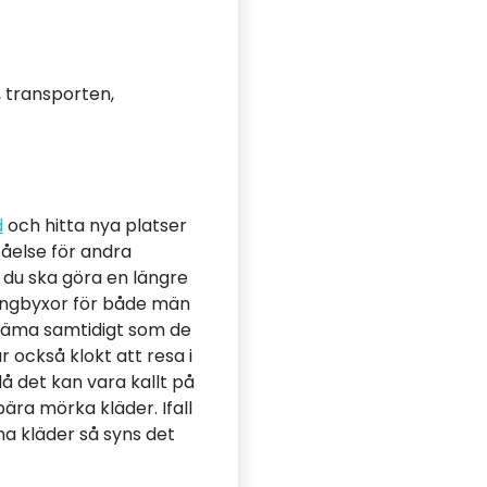
, transporten,
d
och hitta nya platser
tåelse för andra
m du ska göra en längre
gingbyxor för både män
väma samtidigt som de
r också klokt att resa i
då det kan vara kallt på
 bära mörka kläder. Ifall
ina kläder så syns det