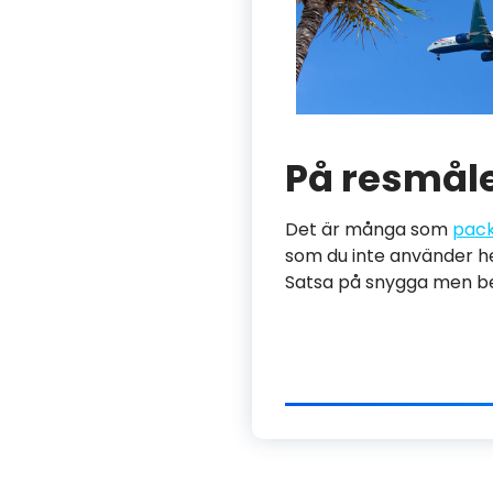
På resmål
Det är många som
pac
som du inte använder he
Satsa på snygga men be