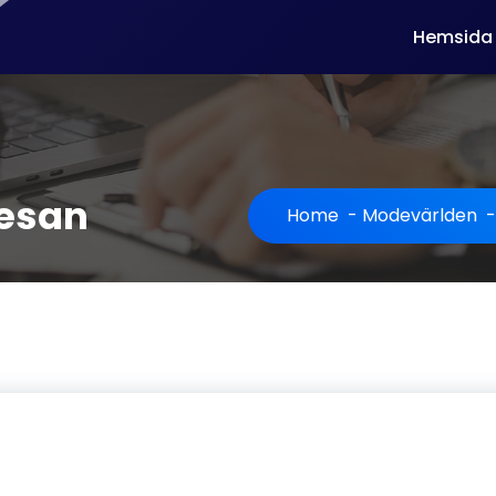
Hemsida
resan
Home
-
Modevärlden