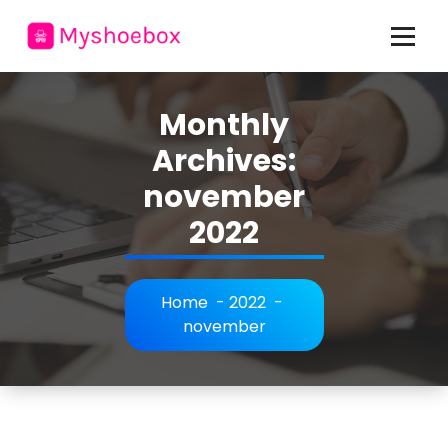
Skip
to
content
allt om mode och personlig stil
Monthly
Archives:
november
2022
Home
-
2022
-
november