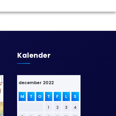
Kalender
december 2022
M
T
O
T
F
L
S
1
2
3
4