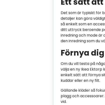
Ett sätt at
Det som är typiskt för 
detaljer kan göra väldig
så enkelt som en access
ditt uttryck beroende p
inredning och mode är det
den inredning som du väl
Förnya di
Om du vill testa på någ
välja en ny Ikea Ektorp k
enkelt sätt att förnya s
kuddar eller en ny filt.
Gällande kläder så foku
plagg och accessoarer. 
vid.