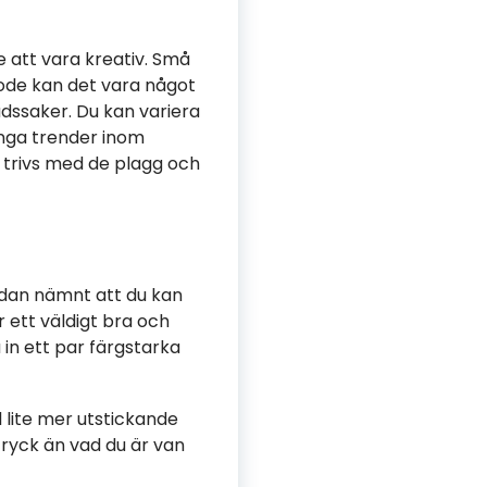
 att vara kreativ. Små
 mode kan det vara något
dssaker. Du kan variera
ånga trender inom
 du trivs med de plagg och
edan nämnt att du kan
är ett väldigt bra och
 in ett par färgstarka
 lite mer utstickande
tryck än vad du är van