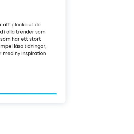
är att plocka ut de
d i alla trender som
som har ett stort
empel läsa tidningar,
r med ny inspiration