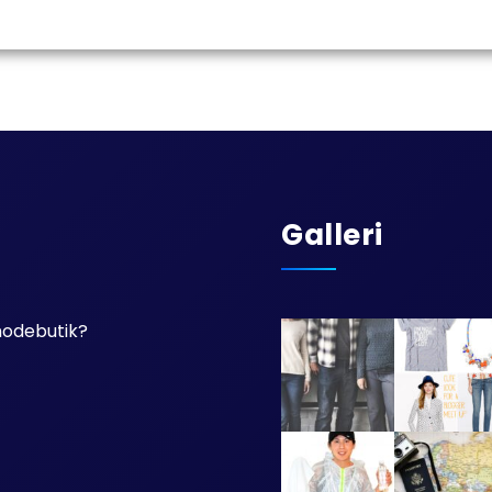
Galleri
 modebutik?