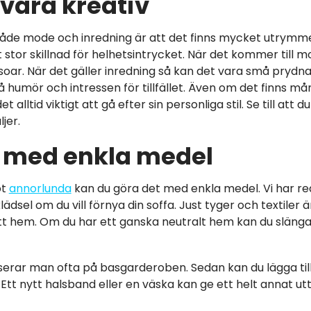
t vara kreativ
både mode och inredning är att det finns mycket utrymme
t stor skillnad för helhetsintrycket. När det kommer till
oar. När det gäller inredning så kan det vara små prydna
å humör och intressen för tillfället. Även om det finns m
 alltid viktigt att gå efter sin personliga stil. Se till att
jer.
g med enkla medel
ot
annorlunda
kan du göra det med enkla medel. Vi har r
lädsel om du vill förnya din soffa. Just tyger och textiler 
itt hem. Om du har ett ganska neutralt hem kan du slänga
serar man ofta på basgarderoben. Sedan kan du lägga till
Ett nytt halsband eller en väska kan ge ett helt annat ut