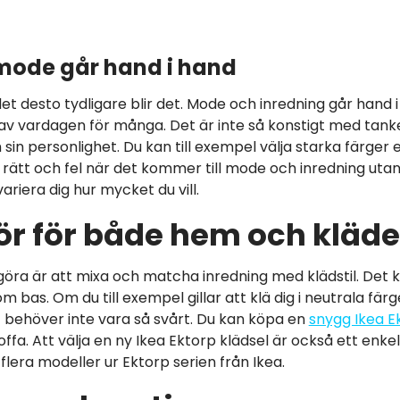
mode går hand i hand
t desto tydligare blir det. Mode och inredning går hand
 av vardagen för många. Det är inte så konstigt med tanke 
h sin personlighet. Du kan till exempel välja starka färger
 rätt och fel när det kommer till mode och inredning utan
variera dig hur mycket du vill.
lör för både hem och kläde
 göra är att mixa och matcha inredning med klädstil. Det
om bas. Om du till exempel gillar att klä dig i neutrala fär
 behöver inte vara så svårt. Du kan köpa en
snygg Ikea E
fa. Att välja en ny Ikea Ektorp klädsel är också ett enkelt
 flera modeller ur Ektorp serien från Ikea.