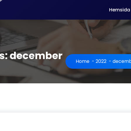
Hemsida
es: december
Home
-
2022
-
decemb