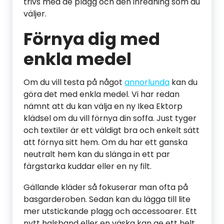
trivs med de plagg och den inredning som du
väljer.
Förnya dig med
enkla medel
Om du vill testa på något
annorlunda
kan du
göra det med enkla medel. Vi har redan
nämnt att du kan välja en ny Ikea Ektorp
klädsel om du vill förnya din soffa. Just tyger
och textiler är ett väldigt bra och enkelt sätt
att förnya sitt hem. Om du har ett ganska
neutralt hem kan du slänga in ett par
färgstarka kuddar eller en ny filt.
Gällande kläder så fokuserar man ofta på
basgarderoben. Sedan kan du lägga till lite
mer utstickande plagg och accessoarer. Ett
nytt halsband eller en väska kan ge ett helt