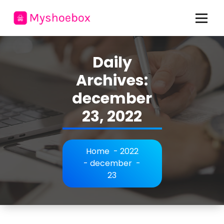
Skip
to
content
allt om mode och personlig stil
Daily
Archives:
december
23, 2022
Home
-
2022
-
december
-
23