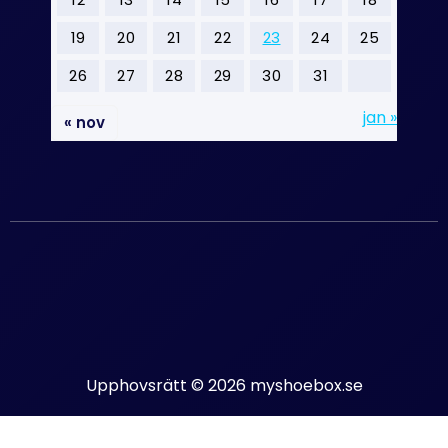
19
20
21
22
23
24
25
26
27
28
29
30
31
jan »
« nov
Upphovsrätt © 2026 myshoebox.se