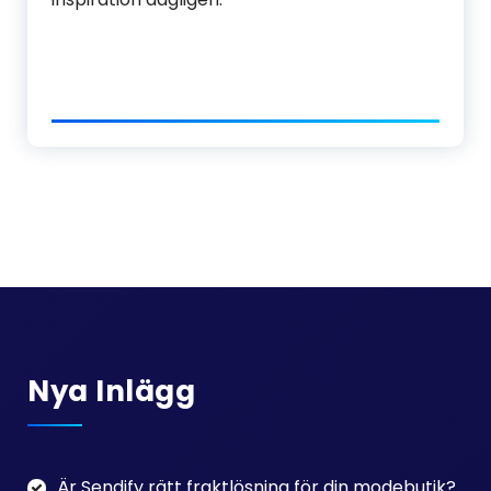
Nya Inlägg
Är Sendify rätt fraktlösning för din modebutik?