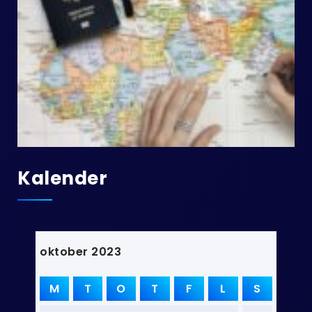
Kalender
oktober 2023
M
T
O
T
F
L
S