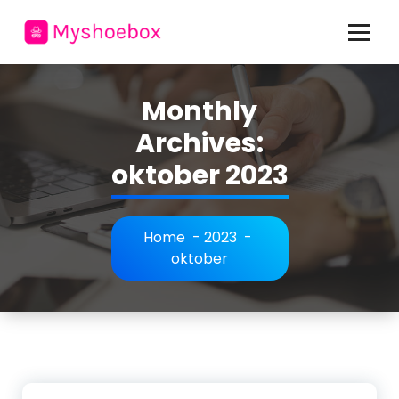
Skip
to
content
allt om mode och personlig stil
Monthly
Archives:
oktober 2023
Home
-
2023
-
oktober